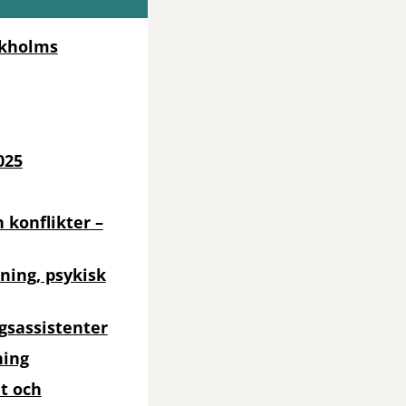
ckholms
025
 konflikter –
ning, psykisk
gsassistenter
ning
et och