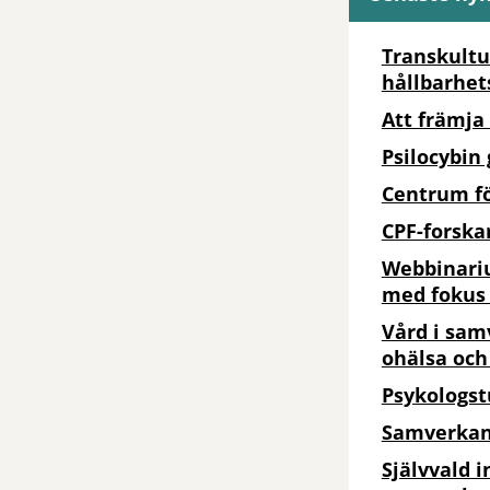
Transkultu
hållbarhet
Att främja 
Psilocybin
Centrum fö
CPF-forska
Webbinariu
med fokus 
Vård i sam
ohälsa oc
Psykologst
Samverkan 
Självvald i