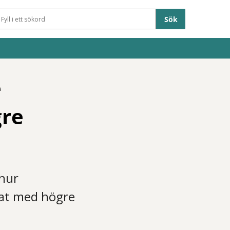
Sökfält
e
gre
 hur
rat med högre