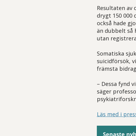
Resultaten av 
drygt 150 000 
också hade gjo
än dubbelt så 
utan registrer
Somatiska sjuk
suicidförsök, v
främsta bidrag
– Dessa fynd v
säger professo
psykiatriforskn
Läs med i pres
Senaste ny