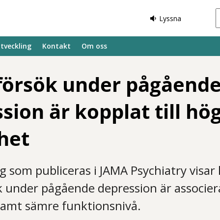
Lyssna
tveckling
Kontakt
Om oss
försök under pågåend
sion är kopplat till hö
het
g som publiceras i JAMA Psychiatry visar
k under pågående depression är associe
samt sämre funktionsnivå.