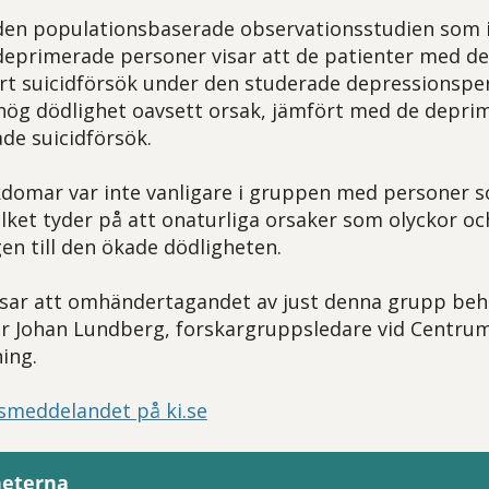
den populationsbaserade observationsstudien som 
deprimerade personer visar att de patienter med d
rt suicidförsök under den studerade depressionsp
hög dödlighet oavsett orsak, jämfört med de depr
ade suicidförsök.
domar var inte vanligare i gruppen med personer s
ilket tyder på att onaturliga orsaker som olyckor oc
en till den ökade dödligheten.
isar att omhändertagandet av just denna grupp beh
r Johan Lundberg, forskargruppsledare vid Centrum
ing.
smeddelandet på ki.se
heterna