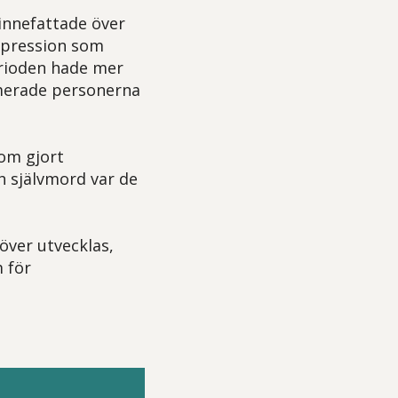
innefattade över
epression som
erioden hade mer
imerade personerna
om gjort
h självmord var de
över utvecklas,
 för