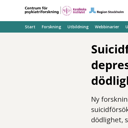
Start
Forskning
Utbildning
Webbinarier
U
Suicid
depres
dödlig
Ny forsknin
suicidförsö
dödlighet, 