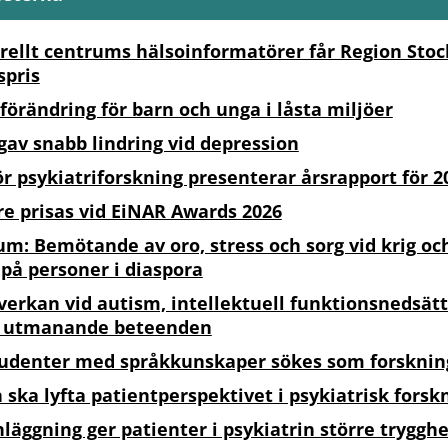
rellt centrums hälsoinformatörer får Region Sto
spris
förändring för barn och unga i låsta miljöer
 gav snabb lindring vid depression
r psykiatriforskning presenterar årsrapport för 2
re prisas vid EiNAR Awards 2026
m: Bemötande av oro, stress och sorg vid krig och
på personer i diaspora
verkan vid autism, intellektuell funktionsnedsätt
h utmanande beteenden
udenter med språkkunskaper sökes som forsknin
ska lyfta patientperspektivet i psykiatrisk forsk
nläggning ger patienter i psykiatrin större tryggh