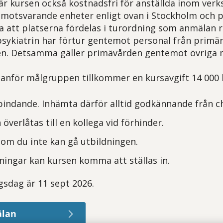
 är kursen också kostnadsfri för
anställda inom ver
 motsvarande enheter enligt ovan
i Stockholm och p
a att platserna fördelas i turordning som anmälan r
psykiatrin har förtur gentemot personal från prim
en. Detsamma gäller primävården gentemot övriga
anför målgruppen tillkommer en kursavgift 14 000
indande. Inhämta därför alltid godkännande från c
överlåtas till en kollega vid förhinder.
om du inte kan gå utbildningen.
ningar kan kursen komma att ställas in.
gsdag är 11 sept 2026.
älan