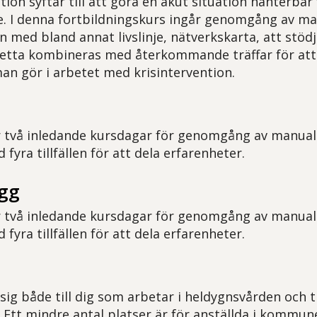
tion syftar till att göra en akut situation hanterbar 
. I denna fortbildningskurs ingår genomgång av ma
on med bland annat livslinje, nätverkskarta, att stö
Detta kombineras med återkommande träffar för att
an gör i arbetet med krisintervention.
 två inledande kursdagar för genomgång av manual.
 fyra tillfällen för att dela erfarenheter.
ägg
 två inledande kursdagar för genomgång av manual.
 fyra tillfällen för att dela erfarenheter.
sig både till dig som arbetar i heldygnsvården och t
 Ett mindre antal platser är för anställda i kommun