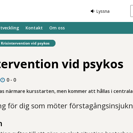
Lyssna
tveckling
Kontakt
Om oss
Befintlig sida:
Krisintervention vid psykos
tervention vid psykos
0 - 0
as närmare kursstarten, men kommer att hållas i centrala
ng för dig som möter förstagångsinsjukn
n