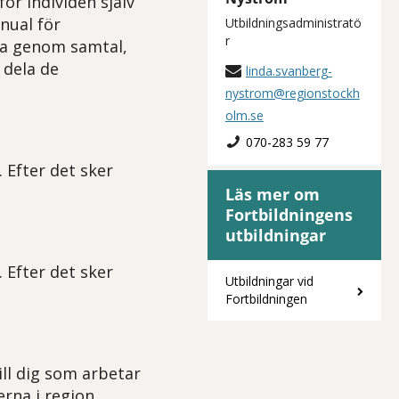
för individen själv
nual för
Utbildningsadministratö
r
dja genom samtal,
 dela de
linda.svanberg-
nystrom@regionstockh
olm.se
070-283 59 77
 Efter det sker
Läs mer om
Fortbildningens
utbildningar
 Efter det sker
Utbildningar vid
Fortbildningen
ill dig som arbetar
erna i region