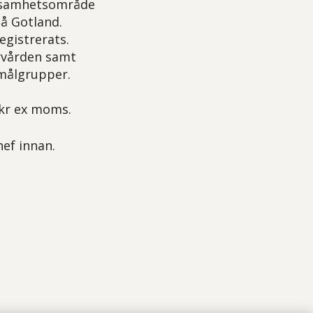
ksamhetsområde
å Gotland.
egistrerats.
ärvården samt
 målgrupper.
 kr ex moms.
hef innan.