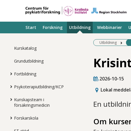
Start
Forskning
Utbildning
Webbinarier
U
Utbildning
Kurskatalog
Krisin
Grundutbildning
Fortbildning
2026-10-15
Psykoterapiutbildning/KCP
Lokal meddel
Kunskapsteam i
En utbildni
försäkringsmedicin
Forskarskola
Om kurse
ST-stöd