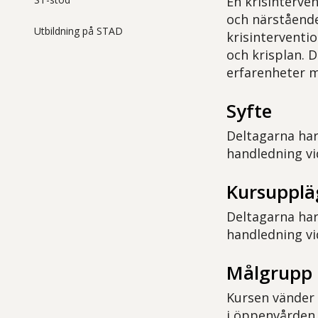
En krisinterven
och närstående
Utbildning på STAD
krisinterventi
och krisplan. 
erfarenheter m
Syfte
Deltagarna har
handledning vid
Kursuppl
Deltagarna har
handledning vid
Målgrupp
Kursen vänder 
i öppenvården.