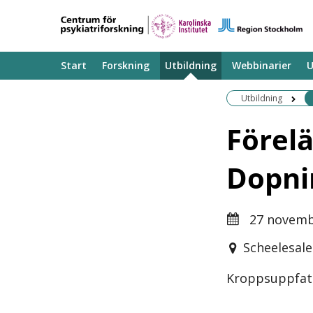
Start
Forskning
Utbildning
Webbinarier
U
Utbildning
Förelä
Dopnin
27 novemb
Scheelesal
Kroppsuppfatt