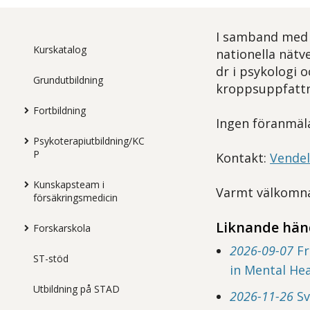
I samband med 
Kurskatalog
nationella nätv
dr i psykologi 
Grundutbildning
kroppsuppfattni
Fortbildning
Ingen föranmäla
Psykoterapiutbildning/KC
P
Kontakt:
Vendel
Kunskapsteam i
Varmt välkomn
försäkringsmedicin
Liknande hän
Forskarskola
2026-09-07
Fr
ST-stöd
in Mental Hea
Utbildning på STAD
2026-11-26
Sv