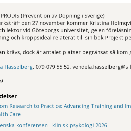
PRODIS (Prevention av Dopning i Sverige)
erksträff den 27 november kommer Kristina Holmqvist
och lektor vid Göteborgs universitet, ge en föreläsn
ng och kroppsideal relaterat till sin bok Projekt pe
n krävs, dock är antalet platser begränsat så kom g
a Hasselberg
, 079-079 55 52, vendela.hasselberg@sll
a!
delser
om Research to Practice: Advancing Training and I
lth Care
enska konferensen i klinisk psykologi 2026