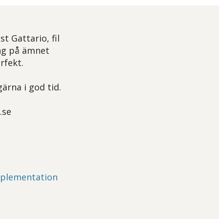
 Gattario, fil
ing på ämnet
rfekt.
ärna i god tid.
.se
mplementation