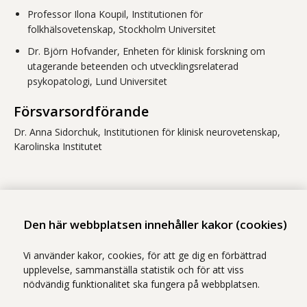
Professor Ilona Koupil, Institutionen för
folkhälsovetenskap, Stockholm Universitet
Dr. Björn Hofvander, Enheten för klinisk forskning om
utagerande beteenden och utvecklingsrelaterad
psykopatologi, Lund Universitet
Försvarsordförande
Dr. Anna Sidorchuk, Institutionen för klinisk neurovetenskap,
Karolinska Institutet
Dela
- Klicka för att öppna delningsalternativ.
Den här webbplatsen innehåller kakor (cookies)
Vi använder kakor, cookies, för att ge dig en förbättrad
upplevelse, sammanställa statistik och för att viss
För forskare
nödvändig funktionalitet ska fungera på webbplatsen.