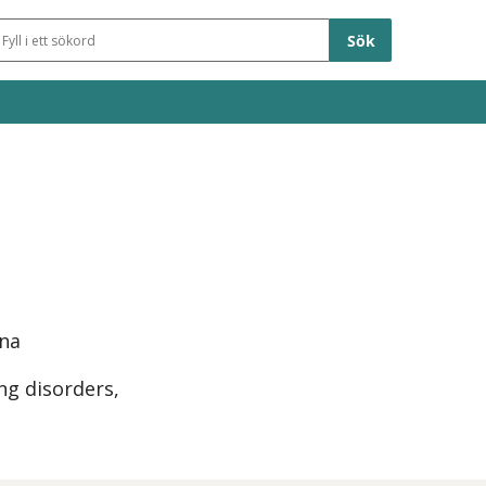
Sökfält
lna
ng disorders,