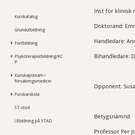
Inst för klinis
Kurskatalog
Doktorand: Emm
Grundutbildning
Handledare: An
Fortbildning
Bihandledare: D
Psykoterapiutbildning/KC
P
Kunskapsteam i
försäkringsmedicin
Opponent: Susa
Forskarskola
ST-stöd
Betygsnämnd:
Utbildning på STAD
Professor Per J