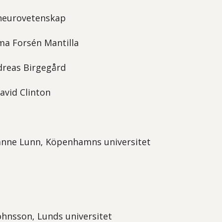
k neurovetenskap
a Forsén Mantilla
dreas Birgegård
avid Clinton
nne Lunn, Köpenhamns universitet
ohnsson, Lunds universitet