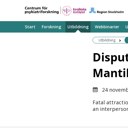
Start
Forskning
Utbildning
Webbinarier
U
Utbildning
Dispu
Manti
24 novemb
Fatal attracti
an interperso