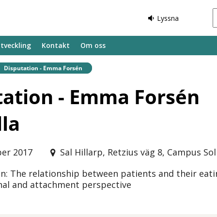
Lyssna
tveckling
Kontakt
Om oss
Befintlig sida:
Disputation - Emma Forsén
tation - Emma Forsén
lla
er 2017
Sal Hillarp, Retzius väg 8, Campus So
on: The relationship between patients and their eati
nal and attachment perspective