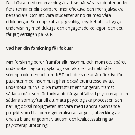
Det bästa med undervisning är att se när våra studenter under
flera terminer blir skarpare, mer effektiva och mer självsäkra
behandlare. Och att våra studenter är nöjda med våra
utbildningar. Sen uppskattar jag väldigt mycket att få bygga
undervisning med duktiga och engagerade kollegor, och det
får jag verkligen på KCP.
Vad har din forskning för fokus?
Min forskning berör framför allt insomni, och inom det spåret
undersöker jag om psykologiska faktorer vidmakthåller
sömnproblemen och om KBT och dess delar är effektivt för
patienter med insomni. Jag har också ett intresse av att
undersöka hur väl olika mätinstrument fungerar, främst
sådana mått som är tänkta att fånga utfall vid psykoterapi och
sådana som syftar till att mäta psykologiska processer. Sen
har jag också möjligheten att vara med i andra spännande
projekt som bl.a. berör generaliserad ångest, utveckling av
ohälsa bland ungdomar, autism och kvalitetssäkring av
psykoterapiutbildning.