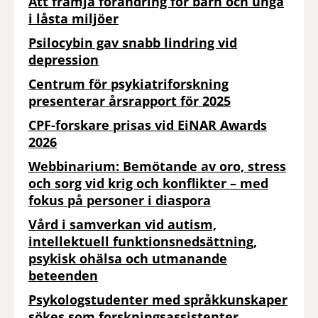
Att främja förändring för barn och unga
i låsta miljöer
Psilocybin gav snabb lindring vid
depression
Centrum för psykiatriforskning
presenterar årsrapport för 2025
CPF-forskare prisas vid EiNAR Awards
2026
Webbinarium: Bemötande av oro, stress
och sorg vid krig och konflikter – med
fokus på personer i diaspora
Vård i samverkan vid autism,
intellektuell funktionsnedsättning,
psykisk ohälsa och utmanande
beteenden
Psykologstudenter med språkkunskaper
sökes som forskningsassistenter