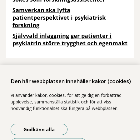
Samverkan ska lyfta
patientperspektivet i psykiatrisk
forskning
Självvald inläggning ger patienter i
psykiatrin större trygghet och egenmakt
Dela
Den här webbplatsen innehåller kakor (cookies)
- Klicka för att öppna delningsalternativ.
Vi använder kakor, cookies, för att ge dig en förbättrad
upplevelse, sammanställa statistik och för att viss
För forskare
nödvändig funktionalitet ska fungera på webbplatsen.
Våra publikationer
Godkänn alla
Vår kurskatalog