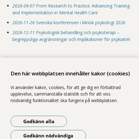
2026-09-07
From Research to Practice: Advancing Training
and Implementation in Mental Health Care
2026-11-26
Svenska konferensen i klinisk psykologi 2026
2026-12-11
Psykologisk behandling och psykoterapi –
begreppsliga avgränsningar och implikationer för psykiatrin
Dela
- Klicka för att öppna delningsalternativ.
Den här webbplatsen innehåller kakor (cookies)
Vi använder kakor, cookies, för att ge dig en förbättrad
upplevelse, sammanställa statistik och för att viss
För forskare
nödvändig funktionalitet ska fungera på webbplatsen.
Våra publikationer
Godkänn alla
Vår kurskatalog
Godkänn nödvändiga