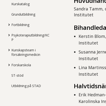
Huvudhand
Kurskatalog
Sandra Tamm, do
Institutet
Grundutbildning
Fortbildning
Bihandleda
Psykoterapiutbildning/KC
Kerstin Blom,
P
Institutet
Kunskapsteam i
Susanna Jerne
försäkringsmedicin
Institutet
Forskarskola
Lina Martinss
Institutet
ST-stöd
Halvtidsn
Utbildning på STAD
Erik Hedman-L
Karolinska In