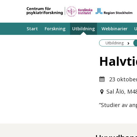
Start
Forskning
Utbildning
Webbinarier
U
Utbildning
Halvti
23 oktobe
Sal Ålö, M
”Studier av an