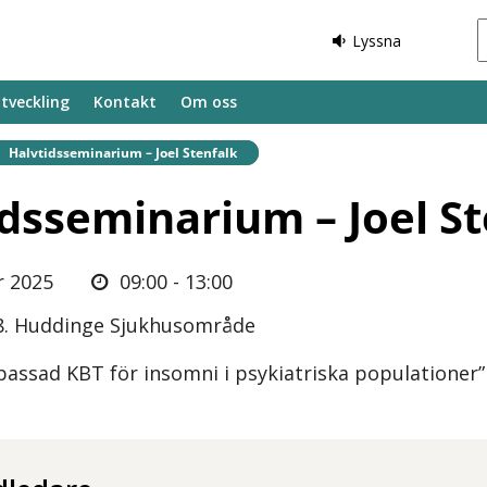
Lyssna
tveckling
Kontakt
Om oss
Befintlig sida:
Halvtidsseminarium – Joel Stenfalk
dsseminarium – Joel St
r 2025
09:00 - 13:00
48. Huddinge Sjukhusområde
passad KBT för insomni i psykiatriska populationer”