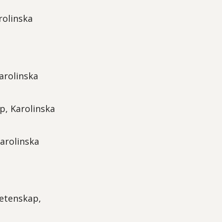
rolinska
arolinska
p, Karolinska
Karolinska
vetenskap,