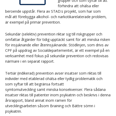
grupper och som syftar till att
förhindra att ohälsa eller
beroende uppstår. Flera av STAD:s projekt, som har som
mål att förebygga alkohol- och narkotikarelaterade problem,
är exempel på primär prevention.
Sekundär (selektiv) prevention riktar sig till riskgrupper och
omfattar åtgärder för tidig upptäckt samt för att minska risken
för insjuknande eller återinsjuknande. Stödlinjen, som drivs av
CPF på uppdrag av Socialdepartementet, är ett exempel på en
verksamhet med fokus på sekundär prevention och redovisas
närmare i en separat rapport.
Tertiär (indikerad) prevention avser insatser som riktas till
individer med etablerad ohälsa eller tydlig problematik och
som syftar till att begränsa fortsatt
symtomutveckling samt minska konsekvenser. Flera sådana
insatser riktas till patienter inom psykiatrin och beskrivs i denna
årsrapport, bland annat inom ramen för
utvecklingsarbeten såsom Braining och Bättre sömn i
psykiatrin.