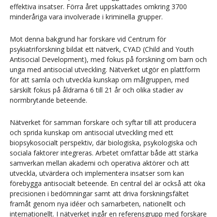
effektiva insatser. Förra året uppskattades omkring 3700
minderåriga vara involverade i kriminella grupper.
Mot denna bakgrund har forskare vid Centrum för
psykiatriforskning bildat ett nätverk, CYAD (Child and Youth
Antisocial Development), med fokus på forskning om barn och
unga med antisocial utveckling. Nätverket utgör en plattform
för att samla och utveckla kunskap om målgruppen, med
särskilt fokus på åldrarna 6 till 21 år och olika stadier av
normbrytande beteende.
Nätverket för samman forskare och syftar till att producera
och sprida kunskap om antisocial utveckling med ett
biopsykosocialt perspektiv, där biologiska, psykologiska och
sociala faktorer integreras. Arbetet omfattar både att stärka
samverkan mellan akademi och operativa aktörer och att
utveckla, utvärdera och implementera insatser som kan
förebygga antisocialt beteende. En central del är också att öka
precisionen i bedömningar samt att driva forskningsfältet
framåt genom nya idéer och samarbeten, nationellt och
internationellt. I nätverket ingår en referensgrupp med forskare