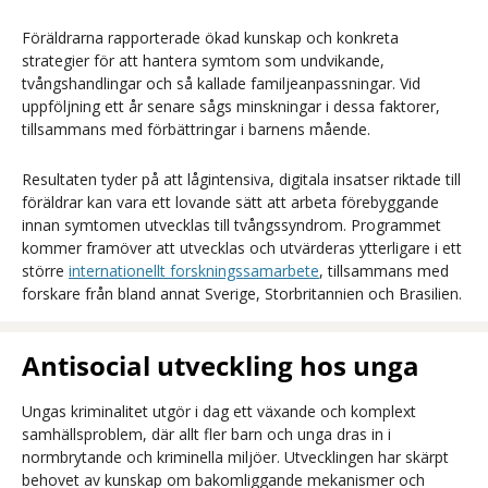
Föräldrarna rapporterade ökad kunskap och konkreta
strategier för att hantera symtom som undvikande,
tvångshandlingar och så kallade familjeanpassningar. Vid
uppföljning ett år senare sågs minskningar i dessa faktorer,
tillsammans med förbättringar i barnens mående.
Resultaten tyder på att lågintensiva, digitala insatser riktade till
föräldrar kan vara ett lovande sätt att arbeta förebyggande
innan symtomen utvecklas till tvångssyndrom. Programmet
kommer framöver att utvecklas och utvärderas ytterligare i ett
större
internationellt forskningssamarbete
, tillsammans med
forskare från bland annat Sverige, Storbritannien och Brasilien.
Antisocial utveckling hos unga
Ungas kriminalitet utgör i dag ett växande och komplext
samhällsproblem, där allt fler barn och unga dras in i
normbrytande och kriminella miljöer. Utvecklingen har skärpt
behovet av kunskap om bakomliggande mekanismer och