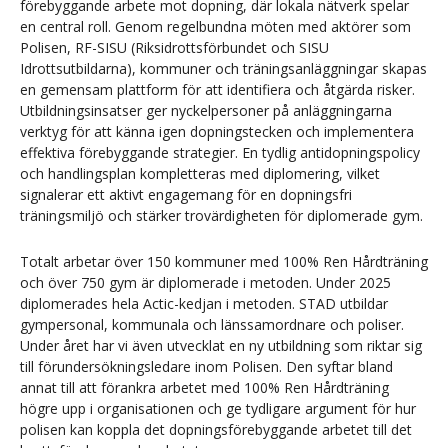
förebyggande arbete mot dopning, där lokala nätverk spelar
en central roll. Genom regelbundna möten med aktörer som
Polisen, RF-SISU (Riksidrottsförbundet och SISU
Idrottsutbildarna), kommuner och träningsanläggningar skapas
en gemensam plattform för att identifiera och åtgärda risker.
Utbildningsinsatser ger nyckelpersoner på anläggningarna
verktyg för att känna igen dopningstecken och implementera
effektiva förebyggande strategier. En tydlig antidopningspolicy
och handlingsplan kompletteras med diplomering, vilket
signalerar ett aktivt engagemang för en dopningsfri
träningsmiljö och stärker trovärdigheten för diplomerade gym.
Totalt arbetar över 150 kommuner med 100% Ren Hårdträning
och över 750 gym är diplomerade i metoden. Under 2025
diplomerades hela Actic-kedjan i metoden. STAD utbildar
gympersonal, kommunala och länssamordnare och poliser.
Under året har vi även utvecklat en ny utbildning som riktar sig
till förundersökningsledare inom Polisen. Den syftar bland
annat till att förankra arbetet med 100% Ren Hårdträning
högre upp i organisationen och ge tydligare argument för hur
polisen kan koppla det dopningsförebyggande arbetet till det