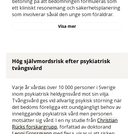
betoning på att bedömningen formuleras som
ett kliniskt resonemang och säkerhetsplanering
som involverar såväl den unge som föräldrar.
Visa mer
Hög självmordsrisk efter psykiatrisk
tvångsvård
Varje år vårdas över 10 000 personer i Sverige
inom psykiatrisk heldygnsvård mot sin vilja.
Tvångsvård ges vid allvarlig psykisk störning när
det bedöms föreligga ett oundgängligt behov av
inneliggande psykiatrisk vård men personen
motsätter sig vård. I en ny studie från
Christian
Rücks forskargrupp
, författad av doktorand
Leoni Grossmann
med flera, visar vi att risken