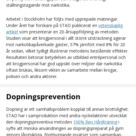
ställningstagande mot narkotika.
Arbetet i Stockholm har följts med upprepade mätningar.
Under året har forskare på STAD publicerat en
vetenskaplig
artikel
som presenterar en 20-årsuppföljning av metoden.
Studien visar att krogpersonal i allt större utsträckning agerar
mot narkotikapåverkade gäster, 57% jämfört med 8% för 20
år sedan, vilket tydligt illustrerar metodens bestående effekter.
Resultaten betonar betydelsen av utbildad entrépersonal och
att krogpersonal har god uppsikt över miljöer där narkotika
oftast brukas, liksom vikten av samarbete mellan krogar,
polisen och andra aktörer.
Dopningsprevention
Dopning är ett samhällsproblem kopplat till annan brottslighet.
STAD har i samproduktion med andra nyckelaktörer utvecklat
den dopningspreventiva metoden
100% Ren Hårdträning
i
syfte att minska användningen av dopningspreparat på gym
genom långsiktiga, förebyggande insatser som samverkan,