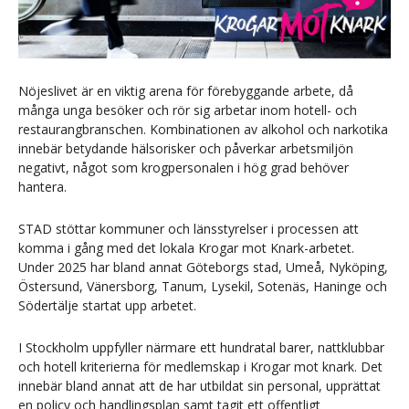
Nöjeslivet är en viktig arena för förebyggande arbete, då
många unga besöker och rör sig arbetar inom hotell- och
restaurangbranschen. Kombinationen av alkohol och narkotika
innebär betydande hälsorisker och påverkar arbetsmiljön
negativt, något som krogpersonalen i hög grad behöver
hantera.
STAD stöttar kommuner och länsstyrelser i processen att
komma i gång med det lokala Krogar mot Knark-arbetet.
Under 2025 har bland annat Göteborgs stad, Umeå, Nyköping,
Östersund, Vänersborg, Tanum, Lysekil, Sotenäs, Haninge och
Södertälje startat upp arbetet.
I Stockholm uppfyller närmare ett hundratal barer, nattklubbar
och hotell kriterierna för medlemskap i Krogar mot knark. Det
innebär bland annat att de har utbildat sin personal, upprättat
en policy och handlingsplan samt tagit ett offentligt