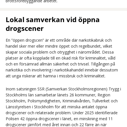
brottsförebyggande arbetet.
Lokal samverkan vid öppna
drogscener
En ”öppen drogscen” är ett område där narkotikabruk och
handel sker mer eller mindre öppet och regelbundet, vilket
skapar sociala problem och otrygghet i närområdet. Dessa
platser är ofta kopplade till en ökad risk för kriminalitet, våld
och en försämrad allmän säkerhet och trivsel. Tillgången på
narkotika och involvering i narkotikahandel innebär dessutom
att unga riskerar att hamna i missbruk och kriminalitet.
Inom satsningen SSR (Samverkan Stockholmsregionen) Trygg i
Stockholms län samarbetar länets 26 kommuner, Region
Stockholm, Polismyndigheten, Kriminalvården, Tullverket och
Länsstyrelsen i Stockholm för att minska antalet öppna
drogscener och relaterade problem. Under 2025 identifierade
Polisen 42 öppna drogscener i länet, en minskning med 11
drogscener jämfört med året innan och 22 färre än när