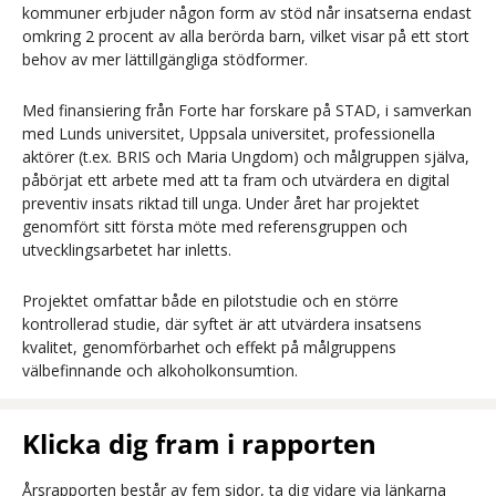
kommuner erbjuder någon form av stöd når insatserna endast
omkring 2 procent av alla berörda barn, vilket visar på ett stort
behov av mer lättillgängliga stödformer.
Med finansiering från Forte har forskare på STAD, i samverkan
med Lunds universitet, Uppsala universitet, professionella
aktörer (t.ex. BRIS och Maria Ungdom) och målgruppen själva,
påbörjat ett arbete med att ta fram och utvärdera en digital
preventiv insats riktad till unga. Under året har projektet
genomfört sitt första möte med referensgruppen och
utvecklingsarbetet har inletts.
Projektet omfattar både en pilotstudie och en större
kontrollerad studie, där syftet är att utvärdera insatsens
kvalitet, genomförbarhet och effekt på målgruppens
välbefinnande och alkoholkonsumtion.
Klicka dig fram i rapporten
Årsrapporten består av fem sidor, ta dig vidare via länkarna