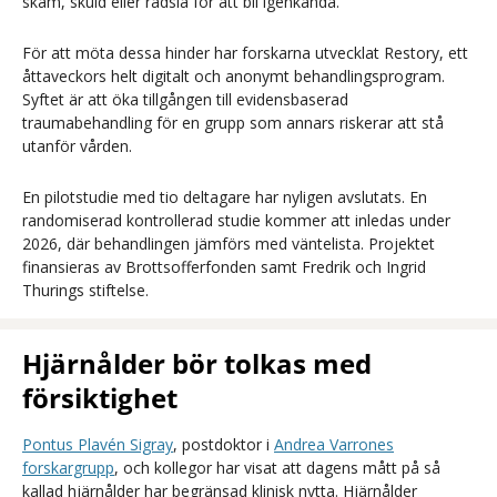
skam, skuld eller rädsla för att bli igenkända.
För att möta dessa hinder har forskarna utvecklat Restory, ett
åttaveckors helt digitalt och anonymt behandlingsprogram.
Syftet är att öka tillgången till evidensbaserad
traumabehandling för en grupp som annars riskerar att stå
utanför vården.
En pilotstudie med tio deltagare har nyligen avslutats. En
randomiserad kontrollerad studie kommer att inledas under
2026, där behandlingen jämförs med väntelista. Projektet
finansieras av Brottsofferfonden samt Fredrik och Ingrid
Thurings stiftelse.
Hjärnålder bör tolkas med
försiktighet
Pontus Plavén Sigray
, postdoktor i
Andrea Varrones
forskargrupp
, och kollegor har visat att dagens mått på så
kallad hjärnålder har begränsad klinisk nytta. Hjärnålder