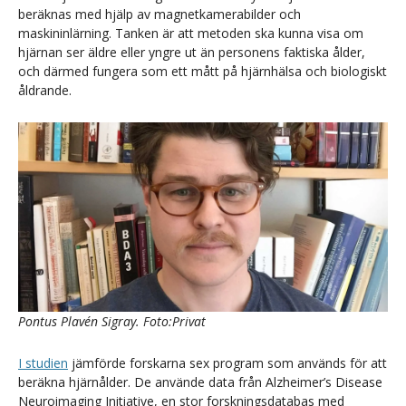
beräknas med hjälp av magnetkamerabilder och
maskininlärning. Tanken är att metoden ska kunna visa om
hjärnan ser äldre eller yngre ut än personens faktiska ålder,
och därmed fungera som ett mått på hjärnhälsa och biologiskt
åldrande.
Pontus Plavén Sigray. Foto:Privat
I studien
jämförde forskarna sex program som används för att
beräkna hjärnålder. De använde data från Alzheimer’s Disease
Neuroimaging Initiative, en stor forskningsdatabas med