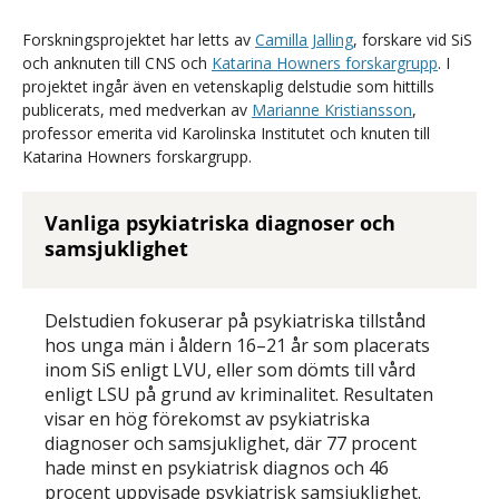
Forskningsprojektet har letts av
Camilla Jalling
, forskare vid SiS
och anknuten till CNS och
Katarina Howners forskargrupp
. I
projektet ingår även en vetenskaplig delstudie som hittills
publicerats, med medverkan av
Marianne Kristiansson
,
professor emerita vid Karolinska Institutet och knuten till
Katarina Howners forskargrupp.
Vanliga psykiatriska diagnoser och
samsjuklighet
Delstudien fokuserar på psykiatriska tillstånd
hos unga män i åldern 16–21 år som placerats
inom SiS enligt LVU, eller som dömts till vård
enligt LSU på grund av kriminalitet. Resultaten
visar en hög förekomst av psykiatriska
diagnoser och samsjuklighet, där 77 procent
hade minst en psykiatrisk diagnos och 46
procent uppvisade psykiatrisk samsjuklighet.