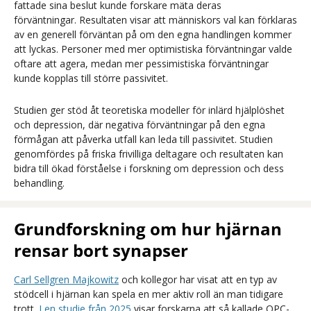
fattade sina beslut kunde forskare mäta deras
förväntningar. Resultaten visar att människors val kan förklaras
av en generell förväntan på om den egna handlingen kommer
att lyckas. Personer med mer optimistiska förväntningar valde
oftare att agera, medan mer pessimistiska förväntningar
kunde kopplas till större passivitet.
Studien ger stöd åt teoretiska modeller för inlärd hjälplöshet
och depression, där negativa förväntningar på den egna
förmågan att påverka utfall kan leda till passivitet. Studien
genomfördes på friska frivilliga deltagare och resultaten kan
bidra till ökad förståelse i forskning om depression och dess
behandling.
Grundforskning om hur hjärnan
rensar bort synapser
Carl Sellgren Majkowitz
och kollegor har visat att en typ av
stödcell i hjärnan kan spela en mer aktiv roll än man tidigare
trott.
I en studie från 2025
visar forskarna att så kallade OPC-