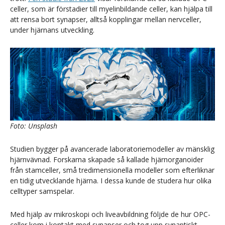
celler, som är förstadier till myelinbildande celler, kan hjälpa till
att rensa bort synapser, alltså kopplingar mellan nervceller,
under hjärnans utveckling.
Foto: Unsplash
Studien bygger på avancerade laboratoriemodeller av mänsklig
hjärnvävnad. Forskarna skapade så kallade hjärnorganoider
från stamceller, små tredimensionella modeller som efterliknar
en tidig utvecklande hjärna. I dessa kunde de studera hur olika
celltyper samspelar.
Med hjälp av mikroskopi och liveavbildning följde de hur OPC-
celler kom i kontakt med synapser och tog upp synaptiskt