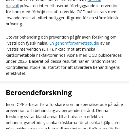
Aspvall
prövat en internetbaserad förebyggande intervention
för barn med förhöjd risk att utveckla OCD publicerats med
lovande resultat, vilket nu ligger till grund för en större klinisk
prövning.
Utöver behandling och prevention pågår även forskning om
livsstil och fysisk hälsa.
En genomförbarhetsstudie
av en
livsstilsintervention (LIFT), riktad mot att minska
kardiometabola riskfaktorer hos vuxna med OCD publicerades
under 2025. Baserat på dessa resultat har en randomiserad
kontrollerad studie nu startat för att utvärdera behandlingens
effektivitet.
Beroendeforskning
Inom CPF arbetar flera forskare som är specialiserade på både
prevention och behandling av beroendetillstånd. Denna
forskning syftar bland annat till att utveckla effektiva
behandlingsmetoder, sänka trösklarna för att söka hjälp samt
göra evidensbaserade behandlingsmetoder tillgängliga för fler.