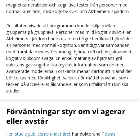
magnetkamerabilder och kognitiva tester från personer med
normal kognition, mild kognitiv svikt och Alzheimers sjukdom.
Resultaten visade att programmen kunde skilja mellan
grupperna på gruppnivå. Personer med mild kognitiv svikt eller
Alzheimers sjukdom hade oftare en högre beräknad hjärnålder
än personer med normal kognition. Samtidigt var sambanden
med framtida minnesförsämring, hjärnatrofi och insjuknande i
kognitiv sjukdom svaga. En enkel mätning av hjärnans grå
substans gav ungefär lika mycket information som de mer
avancerade modellerna. Forskarna menar därför att hjärnålder
bör tolkas med försiktighet, särskilt när måttet används som
tecken på accelererat åldrande eller som utfallsmått i kliniska
studier.
Förväntningar styr om vi agerar
eller avstår
I
en studie publicerad under året
har doktorand
Tobias