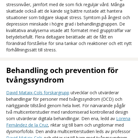
stressnivåer, jämfört med de som fick reguljär vård. Många
skattade också att de kände sig bättre rustade att hantera
situationer som tidigare skapat stress. Symtom på ångest och
depression minskade i högre grad i behandlingsgruppen. De
kvalitativa analyserna visade att formatet med gruppträffar var
betydelsefullt. Flera deltagare berättade att de fått en
förändrad förståelse för sina tankar och reaktioner och ett nytt
förhållningssätt till stress.
Behandling och prevention för
tvångssyndrom
David Mataix-Cols forskargrupp
utvecklar och utvärderar
behandlingar för personer med tvångssyndrom (OCD) och
närliggande tillstånd genom hela livet. För närvarande pågår
två multicenterstudier med randomiserad kontrollerad design
som utvärderar digitala behandlingar. Den ena, ledd av
Lorena
Fernández de la Cruz
, riktar sig till barn och ungdomar med
dysmorfofobi. Den andra multicenterstudien leds av professor
David Mataix-Cols
och riktar sig till barn med tvångssyndrom