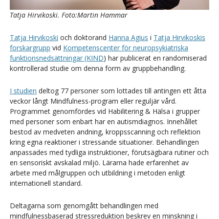
Tatja Hirvikoski. Foto:Martin Hammar
Tatja Hirvikoski
och doktorand
Hanna Agius
i
Tatja Hirvikoskis
forskargrupp
vid
Kompetenscenter för neuropsykiatriska
funktionsnedsättningar (KIND
) har publicerat en randomiserad
kontrollerad studie om denna form av gruppbehandling.
I studien
deltog 77 personer som lottades till antingen ett åtta
veckor långt Mindfulness-program eller reguljär vård.
Programmet genomfördes vid Habilitering & Hälsa i grupper
med personer som enbart har en autismdiagnos. Innehållet
bestod av medveten andning, kroppsscanning och reflektion
kring egna reaktioner i stressande situationer. Behandlingen
anpassades med tydliga instruktioner, förutsägbara rutiner och
en sensoriskt avskalad miljö. Lärarna hade erfarenhet av
arbete med målgruppen och utbildning i metoden enligt
internationell standard.
Deltagarna som genomgått behandlingen med
mindfulnessbaserad stressreduktion beskrev en minskning i