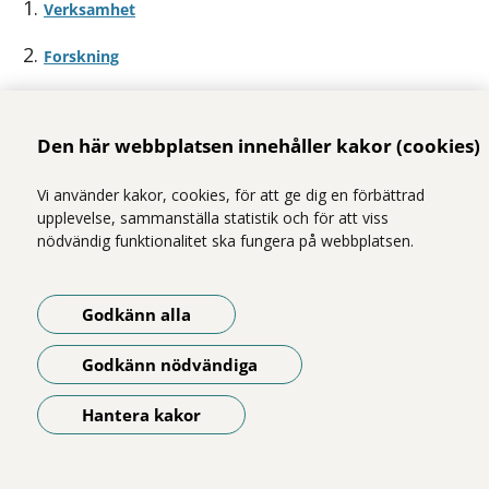
Verksamhet
Forskning
Utbildning
Den här webbplatsen innehåller kakor (cookies)
Utveckling
Vi använder kakor, cookies, för att ge dig en förbättrad
Prevention
upplevelse, sammanställa statistik och för att viss
nödvändig funktionalitet ska fungera på webbplatsen.
Dela
Godkänn alla
- Klicka för att öppna delningsalternativ.
Godkänn nödvändiga
Hantera kakor
Öppna meny
För forskare