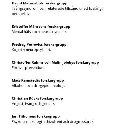
David Mataix-Cols forskargrupp
Tvångssyndrom och relaterade tillstånd ur ett livslångt
perspektiv.
Kristoffer Månssons forskargrupp
Mental hälsa och neural dynamik.
Predrag Petrovics forskargrupp
Kognitiv neuropsykiatri.
Christoffer Rahms och Malin Jolebys forskargrupp
Förövarprevention.
Mats Ramstedts forskargrupp
Alkohol- och drogepidemiologi.
Christian Rücks forskargrupp
Ångest, tvång och genetik.
Jari Tiihonens forskargrupp
Psykofarmakologi, schizofreni och drogmissbruk.