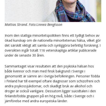
Mattias Strand. Foto:Linnea Bengtsson
Inom den statliga minoritetspolitiken finns ett tydligt behov av
ökad kunskap om de nationella minoriteternas hälsa, vilket gör
det särskilt viktigt att samla och synliggöra befintlig forskning. I
översikten ingår totalt 116 vetenskapliga artiklar publicerade
under de senaste 30 åren.
Sammantaget visar resultaten att den psykiska hälsan hos
både kvinnor och män med finsk bakgrund i Sverige i
genomsnitt är sämre än i övriga befolkningen. Personer födda
i Finland har till exempel oftare diagnoser som schizofreni och
andra psykossjukdomar, och skadligt bruk av alkohol och
droger är också vanligare. Dessutom ligger suicidtalen i den
finlandsfödda gruppen på en hög nivå, både i Sverige och i
jämförelse med andra europeiska länder.